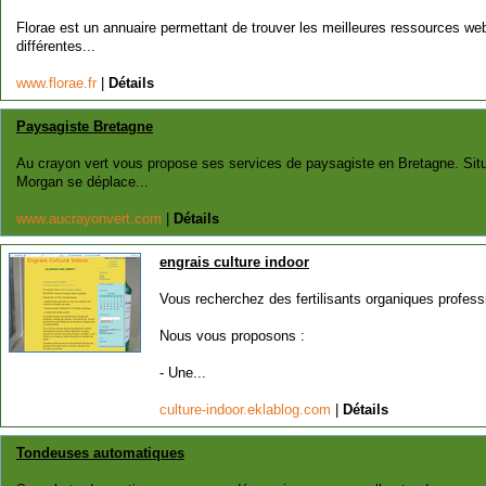
Florae est un annuaire permettant de trouver les meilleures ressources web 
différentes...
www.florae.fr
|
Détails
Paysagiste Bretagne
Au crayon vert vous propose ses services de paysagiste en Bretagne. Sit
Morgan se déplace...
www.aucrayonvert.com
|
Détails
engrais culture indoor
Vous recherchez des fertilisants organiques profess
Nous vous proposons :
- Une...
culture-indoor.eklablog.com
|
Détails
Tondeuses automatiques