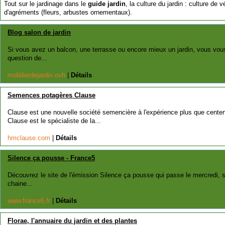
Tout sur le jardinage dans le
guide jardin
, la culture du jardin : culture de 
d'agréments (fleurs, arbustes ornementaux).
Blog salon de jardin
Si vous avez un balcon, une terrasse ou encore mieux un jardin, vous vou
question de...
mobilierdejardin.ovh
|
Détails
Semences potagères Clause
Clause est une nouvelle société semencière à l'expérience plus que centen
Clause est le spécialiste de la...
hmclause.com
|
Détails
Silence ça pousse - France5
Découvrez le site de l'émission Silence ça pousse qui passe le mercredi, 
chaine...
www.france5.fr
|
Détails
Florae, l'annuaire du jardin et des plantes