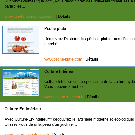
Sur robots-domestique.com, vous découvrirez ces nouvelles tondeuses au
parle : les...
www.robots-domestique.com
|
Détails
Pêche plate
Découvrez l'histoire des pêches plates, ces délicieu
marché.
Il...
www.peche-plate.com
|
Détails
Culture Intérieur
Culture Intérieur est le spécialiste de la culture hy
Vous trouverez tout le...
www.culture-interieur.fr
|
Détails
Culture En Intérieur
Avec Culture-En-Interieur.fr découvrez le jardinage moderne et écologique!
Glissez vous dans la peau d'un jardinier...
www.culture-en-interieur.fr
|
Détails