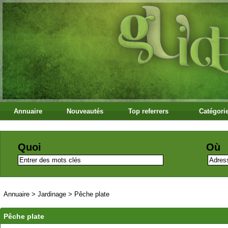
Annuaire
Nouveautés
Top referrers
Catégori
Quoi
Où
Annuaire
>
Jardinage
>
Pêche plate
Pêche plate