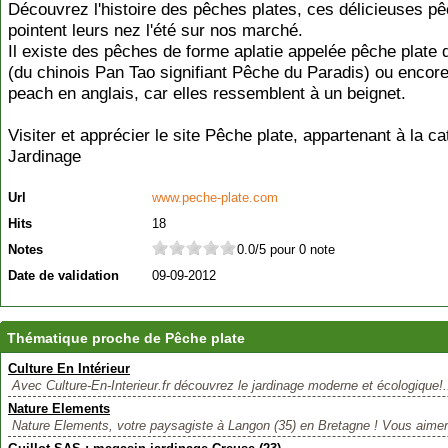
Découvrez l'histoire des pêches plates, ces délicieuses p
pointent leurs nez l'été sur nos marché.
Il existe des pêches de forme aplatie appelée pêche plate 
(du chinois Pan Tao signifiant Pêche du Paradis) ou encor
peach en anglais, car elles ressemblent à un beignet.
Visiter et apprécier le site Pêche plate, appartenant à la ca
Jardinage
Url
www.peche-plate.com
Hits
18
Notes
0.0/5 pour 0 note
Date de validation
09-09-2012
Thématique proche de Pêche plate
Culture En Intérieur
Avec Culture-En-Interieur.fr découvrez le jardinage moderne et écologique!.
Nature Elements
Nature Elements, votre paysagiste à Langon (35) en Bretagne ! Vous aimeri