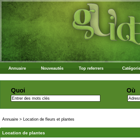
Annuaire
Nouveautés
Top referrers
Catégori
Quoi
Où
Annuaire
>
Location de fleurs et plantes
Location de plantes