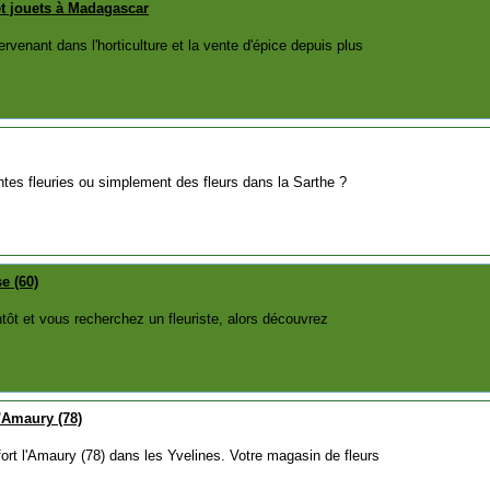
et jouets à Madagascar
rvenant dans l'horticulture et la vente d'épice depuis plus
ntes fleuries ou simplement des fleurs dans la Sarthe ?
e (60)
tôt et vous recherchez un fleuriste, alors découvrez
'Amaury (78)
fort l'Amaury (78) dans les Yvelines. Votre magasin de fleurs