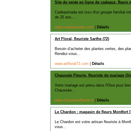
Site de vente en ligne de cadeaux, fleurs 
Cadeaumada est issu d'un groupe familial inte
de 25 ans....
www.cadeaumada.com
|
Détails
Art Floral, fleuriste Sarthe (72)
Besoin d’acheter des plantes vertes, des pla
Rendez-vous...
www.artfloral72.com
|
Détails
Chaussée Fleurie, fleuriste de mariage Ois
Votre mariage est prévu dans l'Oise pour bien
Chaussée...
www.chausseefleurie.fr
|
Détails
Le Chardon : magasin de fleurs Montfort l
Le Chardon est votre artisan fleuriste à Mont
vous...