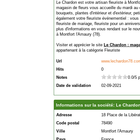
Le Chardon est votre artisan fleuriste à Montfo
magasin de fleurs vous accueille du mardi au
bouquets, plantes d'intérieur et d'extérieur, pet
également votre fleuriste événementiel : vou
fleuriste de mariage, fleuriste pour un anniver
plus d'informations en vous rendant sur le nouv
à Montfort l'Amaury (78).
Visiter et apprécier le site
Le Chardon : magas
appartenant à la catégorie
Fleuriste
Url
www.lechardon78.co
Hits
0
Notes
0.0/5 
Date de validation
02-09-2021
Informations sur la société: Le Chardon
Adresse
18 Place de la Libéra
Code postal
78490
Ville
Montfort l'Amaury
Pays
France