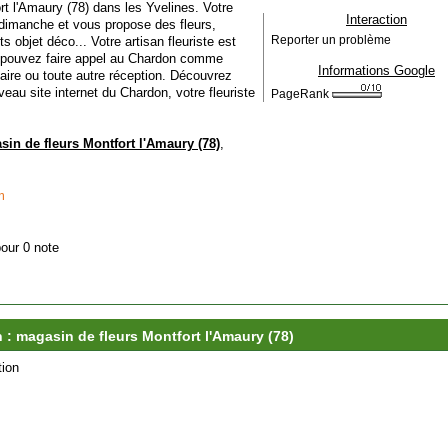
rt l'Amaury (78) dans les Yvelines. Votre
Interaction
 dimanche et vous propose des fleurs,
its objet déco... Votre artisan fleuriste est
Reporter un problème
s pouvez faire appel au Chardon comme
Informations Google
saire ou toute autre réception. Découvrez
eau site internet du Chardon, votre fleuriste
PageRank
in de fleurs Montfort l'Amaury (78)
,
m
pour 0 note
 : magasin de fleurs Montfort l'Amaury (78)
tion