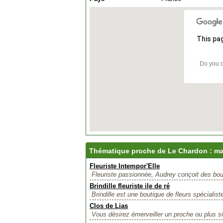
This pa
Do you o
Thématique proche de Le Chardon : mag
Fleuriste Intempor'Elle
Fleuriste passionnée, Audrey conçoit des bouq
Brindille fleuriste ile de ré
Brindille est une boutique de fleurs spécialiste
Clos de Lias
Vous désirez émerveiller un proche ou plus si