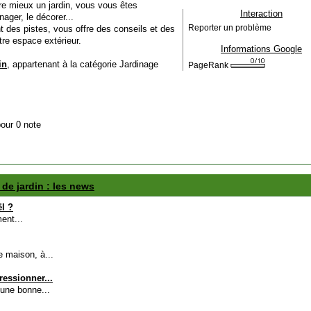
re mieux un jardin, vous vous êtes
Interaction
ger, le décorer...
t des pistes, vous offre des conseils et des
Reporter un problème
re espace extérieur.
Informations Google
in
, appartenant à la catégorie
Jardinage
PageRank
pour 0 note
 de jardin : les news
l ?
ent...
e maison, à...
ressionner...
 une bonne...