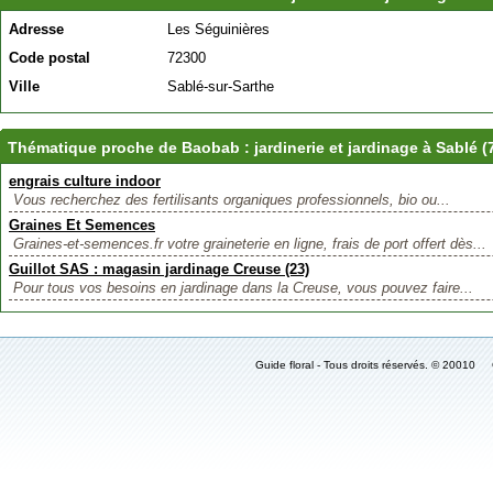
Adresse
Les Séguinières
Code postal
72300
Ville
Sablé-sur-Sarthe
Thématique proche de Baobab : jardinerie et jardinage à Sablé (
engrais culture indoor
Vous recherchez des fertilisants organiques professionnels, bio ou...
Graines Et Semences
Graines-et-semences.fr votre graineterie en ligne, frais de port offert dès...
Guillot SAS : magasin jardinage Creuse (23)
Pour tous vos besoins en jardinage dans la Creuse, vous pouvez faire...
Guide floral - Tous droits réservés. © 2001