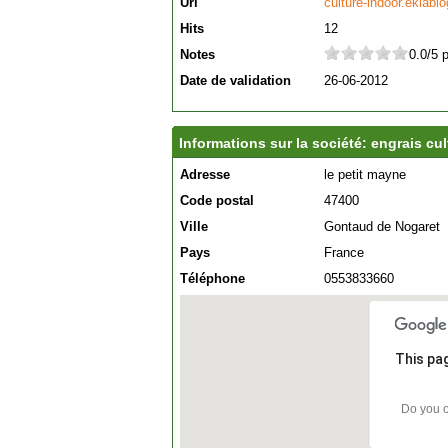
Url
culture-indoor.eklabl
Hits
12
Notes
0.0/5 
Date de validation
26-06-2012
Informations sur la société: engrais cu
Adresse
le petit mayne
Code postal
47400
Ville
Gontaud de Nogaret
Pays
France
Téléphone
0553833660
This pa
Do you o