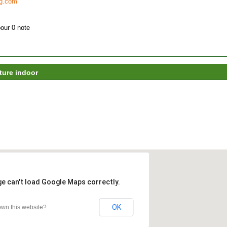
og.com
pour 0 note
lture indoor
ge can't load Google Maps correctly.
OK
wn this website?