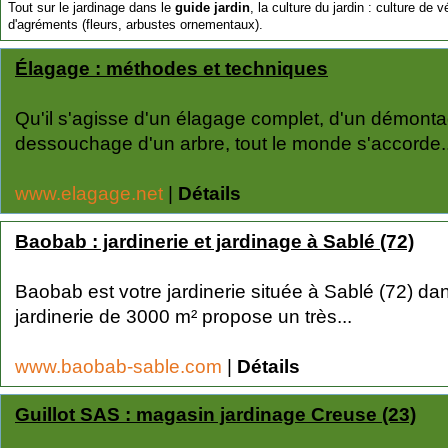
Tout sur le jardinage dans le
guide jardin
, la culture du jardin : culture de 
d'agréments (fleurs, arbustes ornementaux).
Élagage : méthodes et techniques
Qu'il s'agisse d'un élagage complet, d'un démont
dessouchage d'un arbre, tout le monde s'accorde..
www.elagage.net
|
Détails
Baobab : jardinerie et jardinage à Sablé (72)
Baobab est votre jardinerie située à Sablé (72) dan
jardinerie de 3000 m² propose un très...
www.baobab-sable.com
|
Détails
Guillot SAS : magasin jardinage Creuse (23)