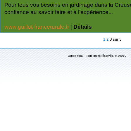
Pour tous vos besoins en jardinage dans la Creus
confiance au savoir faire et à l’expérience...
www.guillot-francerurale.fr
|
Détails
1
2
3
sur 3
Guide floral - Tous droits réservés. © 2001