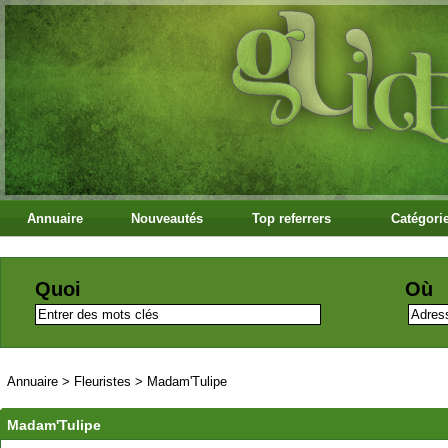
Annuaire
Nouveautés
Top referrers
Catégori
Quoi
Où
Annuaire
>
Fleuristes
>
Madam'Tulipe
Madam'Tulipe