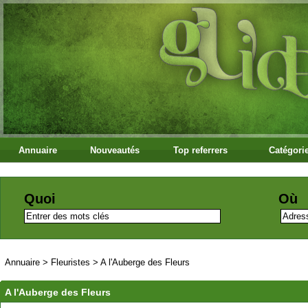
Annuaire
Nouveautés
Top referrers
Catégori
Quoi
Où
Annuaire
>
Fleuristes
>
A l'Auberge des Fleurs
A l'Auberge des Fleurs