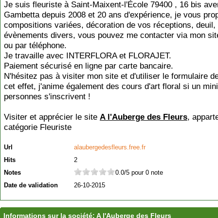
Je suis fleuriste à Saint-Maixent-l'École 79400 , 16 bis av
Gambetta depuis 2008 et 20 ans d'expérience, je vous pro
compositions variées, décoration de vos réceptions, deuil,
évènements divers, vous pouvez me contacter via mon site
ou par téléphone.
Je travaille avec INTERFLORA et FLORAJET.
Paiement sécurisé en ligne par carte bancaire.
N'hésitez pas à visiter mon site et d'utiliser le formulaire d
cet effet, j'anime également des cours d'art floral si un m
personnes s'inscrivent !
Visiter et apprécier le site
A l'Auberge des Fleurs
, appart
catégorie
Fleuriste
Url
alaubergedesfleurs.free.fr
Hits
2
Notes
0.0/5 pour 0 note
Date de validation
26-10-2015
Informations sur la société: A l'Auberge des Fleurs