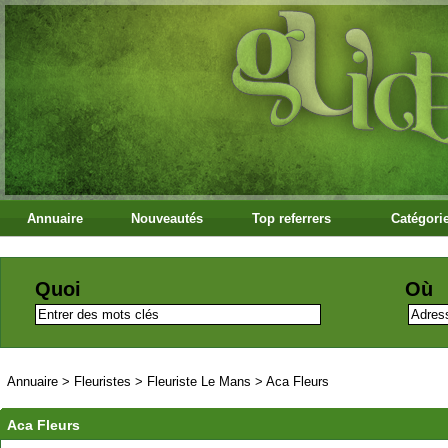
Annuaire
Nouveautés
Top referrers
Catégori
Quoi
Où
Annuaire
>
Fleuristes
>
Fleuriste Le Mans
>
Aca Fleurs
Aca Fleurs