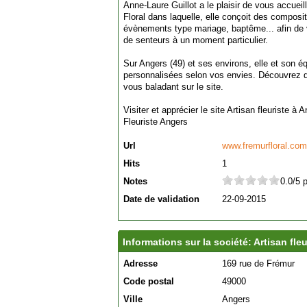
Anne-Laure Guillot a le plaisir de vous accueil
Floral dans laquelle, elle conçoit des composit
évènements type mariage, baptême... afin de 
de senteurs à un moment particulier.
Sur Angers (49) et ses environs, elle et son éq
personnalisées selon vos envies. Découvrez 
vous baladant sur le site.
Visiter et apprécier le site Artisan fleuriste à 
Fleuriste Angers
Url
www.fremurfloral.com
Hits
1
Notes
0.0/5 
Date de validation
22-09-2015
Informations sur la société: Artisan fle
Adresse
169 rue de Frémur
Code postal
49000
Ville
Angers