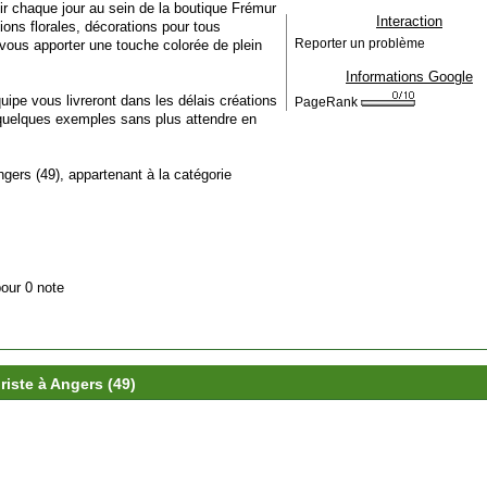
lir chaque jour au sein de la boutique Frémur
Interaction
ions florales, décorations pour tous
vous apporter une touche colorée de plein
Reporter un problème
Informations Google
uipe vous livreront dans les délais créations
PageRank
quelques exemples sans plus attendre en
Angers (49), appartenant à la catégorie
pour 0 note
uriste à Angers (49)