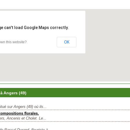
ge can't load Google Maps correctly.
OK
wn this website?
 à Angers (49)
tué sur Angers (49) où ils...
compositions florales.
rs, Ancenis et Cholet. Le...
e Pascal Durand, fleuriste à...