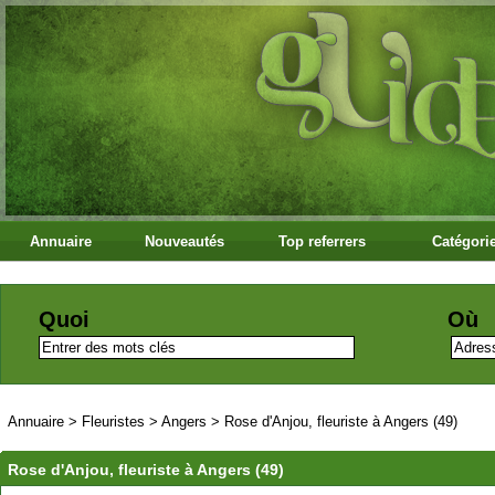
Annuaire
Nouveautés
Top referrers
Catégori
Quoi
Où
Annuaire
>
Fleuristes
>
Angers
>
Rose d'Anjou, fleuriste à Angers (49)
Rose d'Anjou, fleuriste à Angers (49)