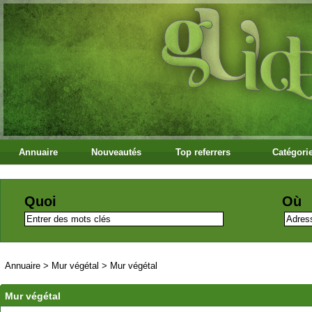
Annuaire
Nouveautés
Top referrers
Catégori
Quoi
Où
Annuaire
>
Mur végétal
>
Mur végétal
Mur végétal