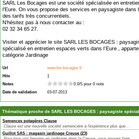
SARL Les Bocages est une société spécialisée en entretien
l'Eure. On vous propose des services en paysagiste dans 
des tarifs très concurrentiels.
N'hésitez pas à nous contacter au :
02 32 34 65 27.
Visiter et apprécier le site SARL LES BOCAGES : paysagi
spécialisé en entretien espaces verts dans l’Eure , apparte
catégorie
Jardinage
Url
www.les-bocages.fr
Hits
1
Notes
0.0/5 pour 0 note
Date de validation
03-07-2013
Thématique proche de SARL LES BOCAGES : paysagiste spécialis
Semences potagères Clause
Clause est une nouvelle société semencière à l'expérience plus que...
Guillot SAS : magasin jardinage Creuse (23)
Pour tous vos besoins en jardinage dans la Creuse, vous pouvez faire...