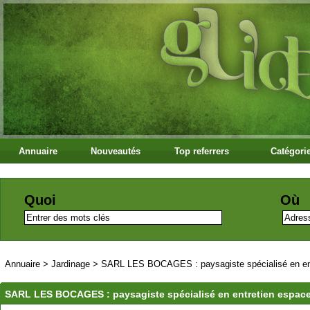
Annuaire
Nouveautés
Top referrers
Catégori
Quoi
Où
Annuaire
>
Jardinage
>
SARL LES BOCAGES : paysagiste spécialisé en entr
SARL LES BOCAGES : paysagiste spécialisé en entretien espaces