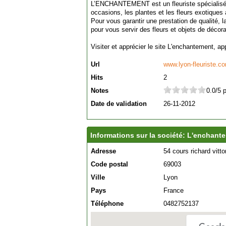
L’ENCHANTEMENT est un fleuriste spécialisé 
occasions, les plantes et les fleurs exotiques
Pour vous garantir une prestation de qualité, 
pour vous servir des fleurs et objets de décora
Visiter et apprécier le site L'enchantement, a
Url
www.lyon-fleuriste.c
Hits
2
Notes
0.0/5 
Date de validation
26-11-2012
Informations sur la société: L'enchant
Adresse
54 cours richard vitto
Code postal
69003
Ville
Lyon
Pays
France
Téléphone
0482752137