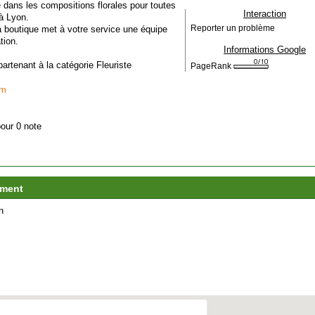
dans les compositions florales pour toutes
Interaction
 à Lyon.
la boutique met à votre service une équipe
Reporter un problème
tion.
Informations Google
ppartenant à la catégorie
Fleuriste
PageRank
om
pour 0 note
ement
n