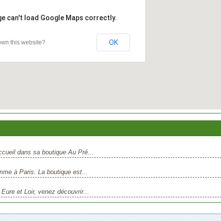
ge can't load Google Maps correctly.
OK
wn this website?
accueil dans sa boutique Au Pré...
amme à Paris. La boutique est...
 Eure et Loir, venez découvrir...