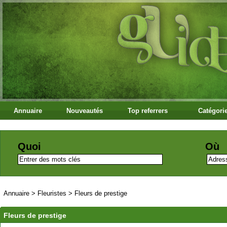
Annuaire
Nouveautés
Top referrers
Catégori
Quoi
Où
Annuaire
>
Fleuristes
>
Fleurs de prestige
Fleurs de prestige