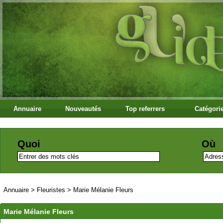
Annuaire
Nouveautés
Top referrers
Catégori
Quoi
Où
Annuaire
>
Fleuristes
>
Marie Mélanie Fleurs
Marie Mélanie Fleurs