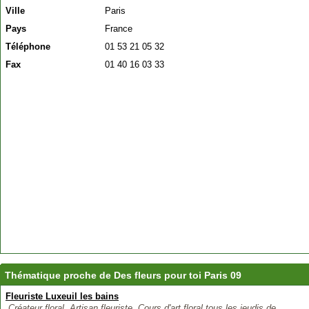
Ville
Paris
Pays
France
Téléphone
01 53 21 05 32
Fax
01 40 16 03 33
Thématique proche de Des fleurs pour toi Paris 09
Fleuriste Luxeuil les bains
Créateur floral. Artisan fleuriste. Cours d'art floral tous les jeudis de...