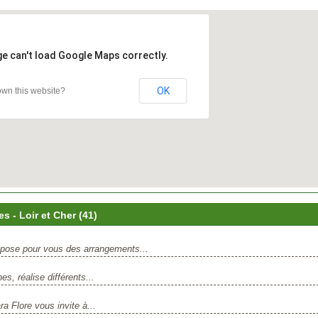
ge can't load Google Maps correctly.
OK
wn this website?
 - Loir et Cher (41)
mpose pour vous des arrangements...
es, réalise différents...
a Flore vous invite à...