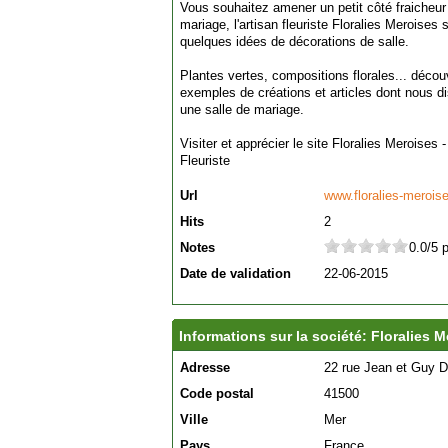
Vous souhaitez amener un petit côté fraicheur
mariage, l'artisan fleuriste Floralies Meroises 
quelques idées de décorations de salle.
Plantes vertes, compositions florales... décou
exemples de créations et articles dont nous d
une salle de mariage.
Visiter et apprécier le site Floralies Meroises 
Fleuriste
Url
www.floralies-merois
Hits
2
Notes
0.0/5 
Date de validation
22-06-2015
Informations sur la société: Floralies M
Adresse
22 rue Jean et Guy 
Code postal
41500
Ville
Mer
Pays
France