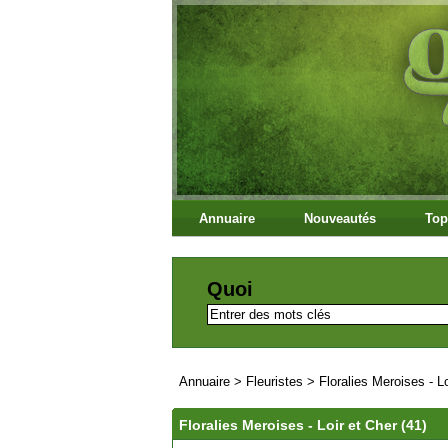
Annuaire
Nouveautés
Top
Quoi
Annuaire
>
Fleuristes
>
Floralies Meroises - Lo
Floralies Meroises - Loir et Cher (41)