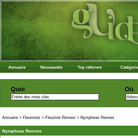
Annuaire
Nouveautés
Top referrers
Catégori
Quoi
Où
Annuaire
>
Fleuristes
>
Fleuriste Rennes
>
Nympheas Rennes
Nympheas Rennes