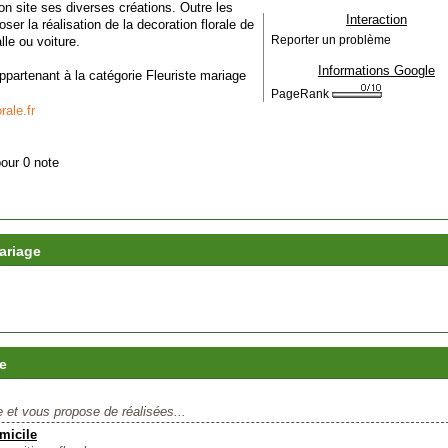
n site ses diverses créations. Outre les
Interaction
er la réalisation de la decoration florale de
le ou voiture.
Reporter un problème
Informations Google
 appartenant à la catégorie
Fleuriste mariage
PageRank
rale.fr
pour 0 note
mariage
e
e et vous propose de réalisées...
micile