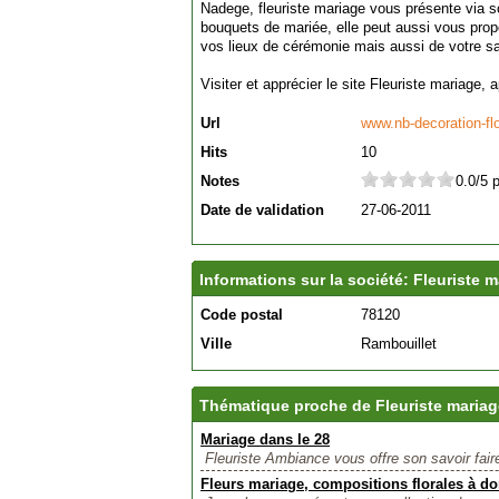
Nadege, fleuriste mariage vous présente via so
bouquets de mariée, elle peut aussi vous propos
vos lieux de cérémonie mais aussi de votre sal
Visiter et apprécier le site Fleuriste mariage,
Url
www.nb-decoration-flo
Hits
10
Notes
0.0/5 
Date de validation
27-06-2011
Informations sur la société: Fleuriste 
Code postal
78120
Ville
Rambouillet
Thématique proche de Fleuriste mariag
Mariage dans le 28
Fleuriste Ambiance vous offre son savoir fair
Fleurs mariage, compositions florales à do