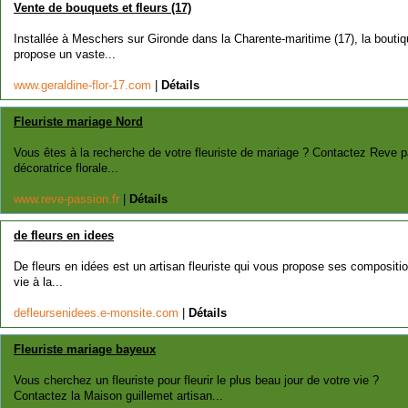
Vente de bouquets et fleurs (17)
Installée à Meschers sur Gironde dans la Charente-maritime (17), la bouti
propose un vaste...
www.geraldine-flor-17.com
|
Détails
Fleuriste mariage Nord
Vous êtes à la recherche de votre fleuriste de mariage ? Contactez Reve pa
décoratrice florale...
www.reve-passion.fr
|
Détails
de fleurs en idees
De fleurs en idées est un artisan fleuriste qui vous propose ses compositi
vie à la...
defleursenidees.e-monsite.com
|
Détails
Fleuriste mariage bayeux
Vous cherchez un fleuriste pour fleurir le plus beau jour de votre vie ?
Contactez la Maison guillemet artisan...