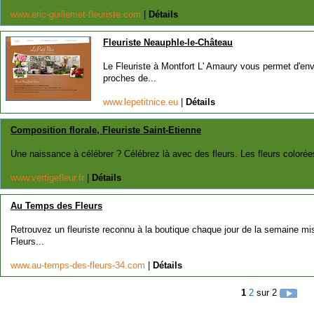
www.eric-guillemet-fleuriste.com
|
Détails
Fleuriste Neauphle-le-Château
Le Fleuriste à Montfort L' Amaury vous permet d'en
proches de...
www.lepetitnice.eu
|
Détails
Composition florale, Fleuriste Saint-Etienne
Une naissance à célébrer ? Célébrez là avec des fleurs. Les fleurs colorées,
www.vertigefleur.fr
|
Détails
Au Temps des Fleurs
Retrouvez un fleuriste reconnu à la boutique chaque jour de la semaine mi
Fleurs...
www.au-temps-des-fleurs-34.com
|
Détails
1
2
sur 2