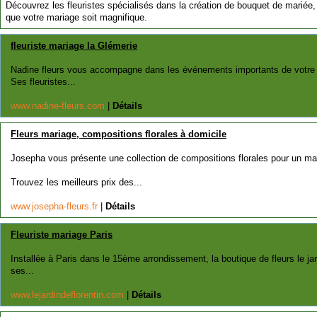
Découvrez les fleuristes spécialisés dans la création de bouquet de mariée, d
que votre mariage soit magnifique.
fleuriste mariage la Glémerie
Nadine fleurs vous accompagne dans les événements importants de votre v
Ses fleuristes...
www.nadine-fleurs.com
|
Détails
Fleurs mariage, compositions florales à domicile
Josepha vous présente une collection de compositions florales pour un ma
Trouvez les meilleurs prix des...
www.josepha-fleurs.fr
|
Détails
Fleuriste mariage Paris
Installée à Paris dans le 15ème arrondissement, la boutique de fleurs le ja
ses...
www.lejardindeflorentin.com
|
Détails