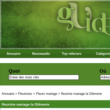
Annuaire
Nouveautés
Top referrers
Catégori
Quoi
Où
Annuaire
>
Fleuristes
>
Fleurs mariage
>
fleuriste mariage la Glémerie
fleuriste mariage la Glémerie