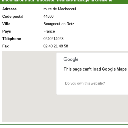
Informations sur la société: fleuriste mariage la Glémerie
Adresse
route de Machecoul
Code postal
44580
Ville
Bourgneuf en Retz
Pays
France
Téléphone
0240214923
Fax
02 40 21 48 58
This page can't load Google Maps 
Do you own this website?