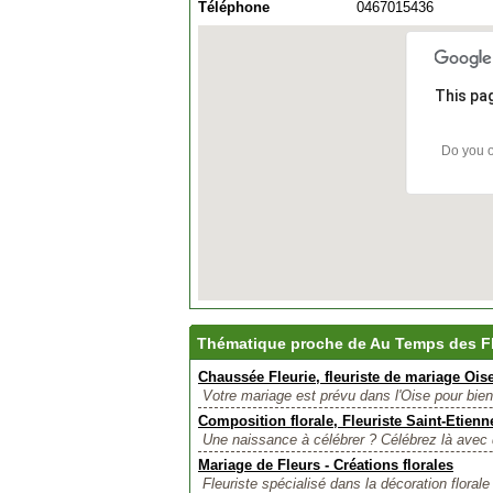
Téléphone
0467015436
This pa
Do you o
Thématique proche de Au Temps des F
Chaussée Fleurie, fleuriste de mariage Oise
Votre mariage est prévu dans l'Oise pour bien
Composition florale, Fleuriste Saint-Etienn
Une naissance à célébrer ? Célébrez là avec d
Mariage de Fleurs - Créations florales
Fleuriste spécialisé dans la décoration florale