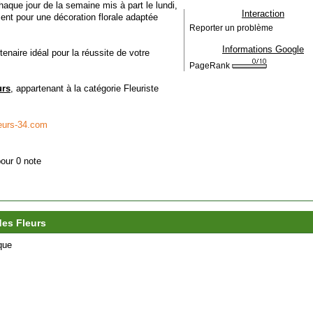
haque jour de la semaine mis à part le lundi,
Interaction
nt pour une décoration florale adaptée
Reporter un problème
Informations Google
naire idéal pour la réussite de votre
PageRank
urs
, appartenant à la catégorie
Fleuriste
eurs-34.com
pour 0 note
des Fleurs
que