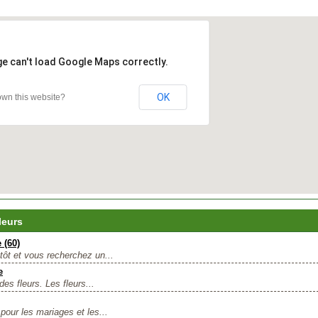
ge can't load Google Maps correctly.
OK
wn this website?
leurs
 (60)
tôt et vous recherchez un...
e
es fleurs. Les fleurs...
 pour les mariages et les...