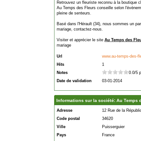
Retrouvez un fleuriste reconnu à la boutique c
Au Temps des Fleurs conseille selon l'évèneme
pleine de senteurs.
Basé dans l'Hérault (34), nous sommes un parte
mariage, contactez-nous.
Visiter et apprécier le site
Au Temps des Fle
mariage
Url
www.au-temps-des-fl
Hits
1
Notes
0.0/5 
Date de validation
03-01-2014
Informations sur la société: Au Temps 
Adresse
12 Rue de la Républi
Code postal
34620
Ville
Puisserguier
Pays
France