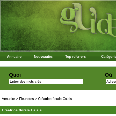
Annuaire
Nouveautés
Top referrers
Catégori
Quoi
Où
Annuaire
>
Fleuristes
>
Créatrice florale Calais
Créatrice florale Calais