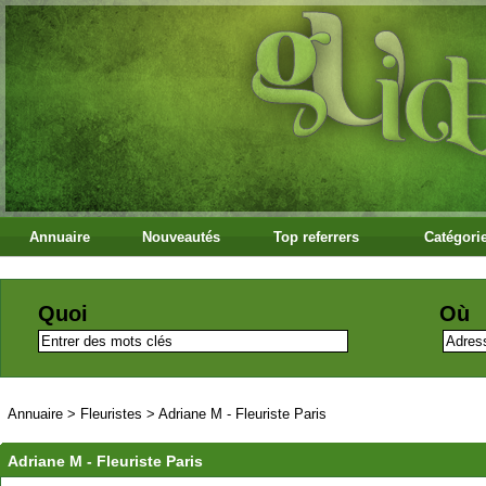
Annuaire
Nouveautés
Top referrers
Catégori
Quoi
Où
Annuaire
>
Fleuristes
>
Adriane M - Fleuriste Paris
Adriane M - Fleuriste Paris