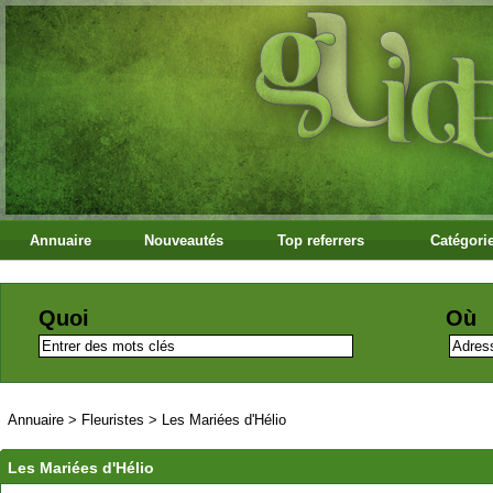
Annuaire
Nouveautés
Top referrers
Catégori
Quoi
Où
Annuaire
>
Fleuristes
>
Les Mariées d'Hélio
Les Mariées d'Hélio