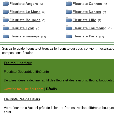
Fleuriste Angers
Fleuriste Cannes
(5)
(2)
Fleuriste Le Mans
Fleuriste Nantes
(4)
(2)
Fleuriste Bourges
Fleuriste Lille
(3)
(7)
Fleuriste Lyon
Fleuriste Tourcoing
(4)
(2)
Fleuriste mariage
Fleuriste Paris
(13)
(17)
Suivez le guide fleuriste et trouvez le fleuriste qui vous convient : localisati
compositions florales.
Fée moi une fleur
Fleuriste-Décoratrice itinérante
De jolies idées à décliner au fil des fleurs et des saisons: fleurs, bouquets,
www.fee-moi-une-fleur.com
|
Détails
Fleuriste Pas de Calais
Votre fleuriste à Auchel près de Lillers et Pernes, réalise différents bouque
floral...