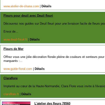
www.atelier-de-shana.com
|
Détails
Fleurs pour deuil avec Deuil fleuri
Découvrez nos guides sur Deuil fleuri pour une livraison facile de fleurs po
Envoi de...
www.deuil-fleuri.fr
|
Détails
Fleurs de Mer
Offrez vous une jolie décoration florale pleine de couleurs et senteurs p
marquants :...
www.guide-floral.com
|
Détails
Claraflore
Implanté au cœur de la Haute-Normandie, Clara Flore vous invite à l'évasion e
claraflore.fr
|
Détails
L'atelier des fleurs 78560