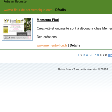
Artisan fleuriste,...
www.a-fleur-de-pot-veronique.com
|
Détails
Memento Flori
Créativité et originalité sont à découvrir chez Memen
Des créations...
www.memento-flori.fr
|
Détails
1
2
3
4
5
6
7
8
sur 8
Guide floral - Tous droits réservés. © 2001