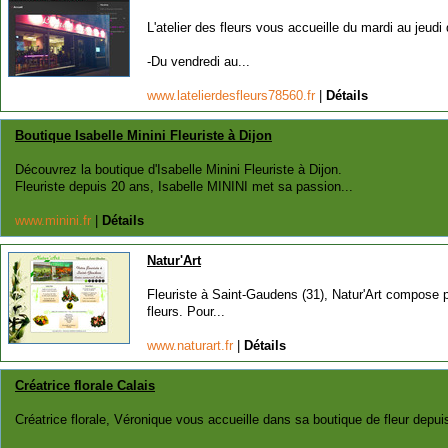
L'atelier des fleurs vous accueille du mardi au jeu
-Du vendredi au...
www.latelierdesfleurs78560.fr
|
Détails
Boutique Isabelle Minini Fleuriste à Dijon
Découvrez la boutique d'Isabelle Minini Fleuriste à Dijon.
Fleuriste depuis 20 ans, Isabelle MININI met sa passion...
www.minini.fr
|
Détails
Natur'Art
Fleuriste à Saint-Gaudens (31), Natur'Art compose 
fleurs. Pour...
www.naturart.fr
|
Détails
Créatrice florale Calais
Créatrice florale, Véronique vous accueille dans sa boutique de fleur depui