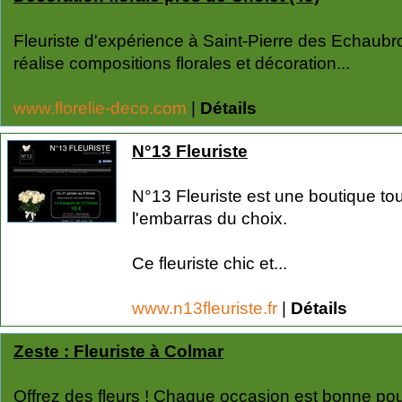
Fleuriste d'expérience à Saint-Pierre des Echaubr
réalise compositions florales et décoration...
www.florelie-deco.com
|
Détails
N°13 Fleuriste
N°13 Fleuriste est une boutique to
l'embarras du choix.
Ce fleuriste chic et...
www.n13fleuriste.fr
|
Détails
Zeste : Fleuriste à Colmar
Offrez des fleurs ! Chaque occasion est bonne pour