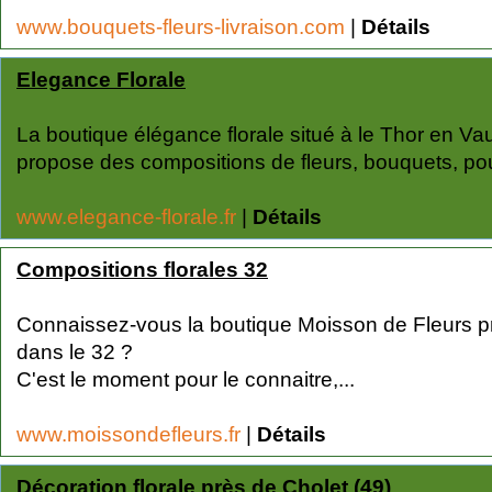
www.bouquets-fleurs-livraison.com
|
Détails
Elegance Florale
La boutique élégance florale situé à le Thor en Va
propose des compositions de fleurs, bouquets, pou
www.elegance-florale.fr
|
Détails
Compositions florales 32
Connaissez-vous la boutique Moisson de Fleurs p
dans le 32 ?
C'est le moment pour le connaitre,...
www.moissondefleurs.fr
|
Détails
Décoration florale près de Cholet (49)