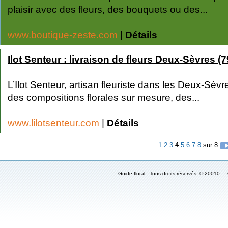
plaisir avec des fleurs, des bouquets ou des...
www.boutique-zeste.com
|
Détails
Ilot Senteur : livraison de fleurs Deux-Sèvres (7
L’Ilot Senteur, artisan fleuriste dans les Deux-Sèv
des compositions florales sur mesure, des...
www.lilotsenteur.com
|
Détails
1
2
3
4
5
6
7
8
sur 8
Guide floral - Tous droits réservés. © 2001