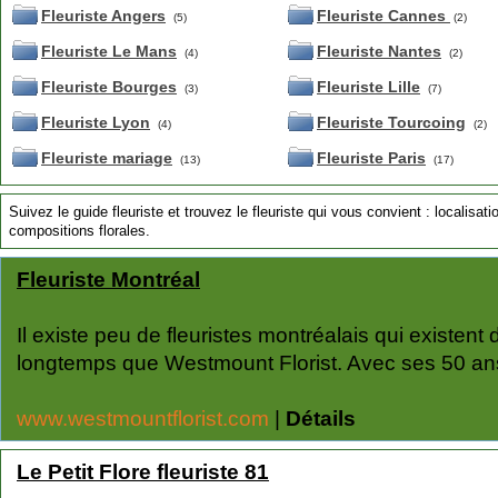
Fleuriste Angers
Fleuriste Cannes
(5)
(2)
Fleuriste Le Mans
Fleuriste Nantes
(4)
(2)
Fleuriste Bourges
Fleuriste Lille
(3)
(7)
Fleuriste Lyon
Fleuriste Tourcoing
(4)
(2)
Fleuriste mariage
Fleuriste Paris
(13)
(17)
Suivez le guide fleuriste et trouvez le fleuriste qui vous convient : localisati
compositions florales.
Fleuriste Montréal
Il existe peu de fleuristes montréalais qui existent
longtemps que Westmount Florist. Avec ses 50 ans
www.westmountflorist.com
|
Détails
Le Petit Flore fleuriste 81