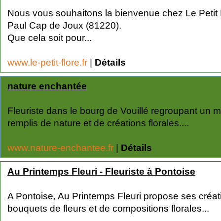
Nous vous souhaitons la bienvenue chez Le Petit F
Paul Cap de Joux (81220).
Que cela soit pour...
www.le-petit-flore.fr
|
Détails
nature enchantée
Fleuriste dans le bourg de Vouillé regroupant un 
remplis de nature et de créations florales....
www.nature-enchantee.fr
|
Détails
Au Printemps Fleuri - Fleuriste à Pontoise
A Pontoise, Au Printemps Fleuri propose ses créat
bouquets de fleurs et de compositions florales...