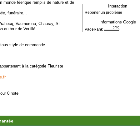
un monde féerique remplis de nature et de
Interaction
ée, funéraire...
Reporter un problème
Informations Google
t, Prahecq, Vaumoreau, Chauray, St
n au tour de Vouillé.
PageRank
r tous style de commande.
 appartenant à la catégorie
Fleuriste
.fr
pour 0 note
chantée