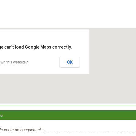
ge can't load Google Maps correctly.
OK
wn this website?
ée
la vente de bouquets et...