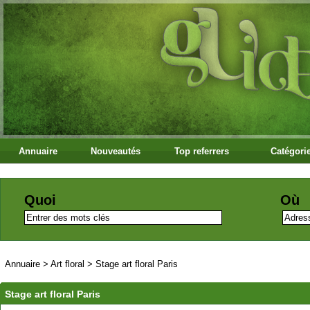
Annuaire
Nouveautés
Top referrers
Catégori
Quoi
Où
Annuaire
>
Art floral
>
Stage art floral Paris
Stage art floral Paris