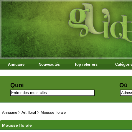
Annuaire
Nouveautés
Top referrers
Catégori
Quoi
Où
Annuaire
>
Art floral
>
Mousse florale
Mousse florale