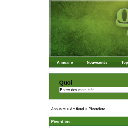
Annuaire
Nouveautés
Top
Quoi
Annuaire
>
Art floral
>
Piverdière
Piverdière