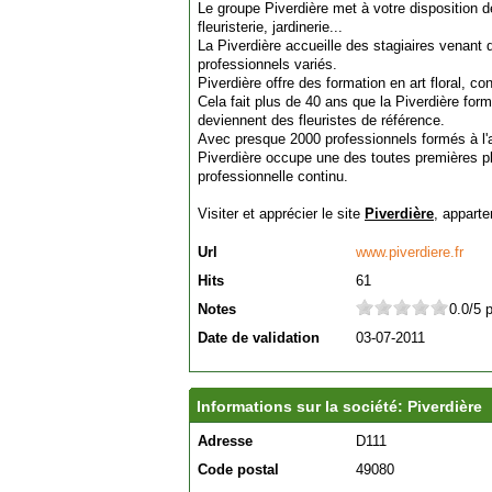
Le groupe Piverdière met à votre disposition 
fleuristerie, jardinerie...
La Piverdière accueille des stagiaires venant 
professionnels variés.
Piverdière offre des formation en art floral, co
Cela fait plus de 40 ans que la Piverdière for
deviennent des fleuristes de référence.
Avec presque 2000 professionnels formés à l'
Piverdière occupe une des toutes premières pl
professionnelle continu.
Visiter et apprécier le site
Piverdière
, apparte
Url
www.piverdiere.fr
Hits
61
Notes
0.0/5 
Date de validation
03-07-2011
Informations sur la société: Piverdière
Adresse
D111
Code postal
49080