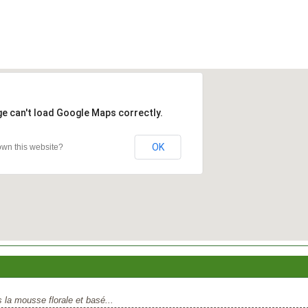
ge can't load Google Maps correctly.
OK
wn this website?
 la mousse florale et basé...