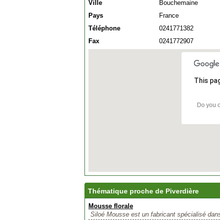
Ville
Bouchemaine
Pays
France
Téléphone
0241771382
Fax
0241772907
This pa
Do you o
Thématique proche de Piverdière
Mousse florale
Siloé Mousse est un fabricant spécialisé dans