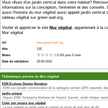
Vous rêvez d'un jardin vertical dans votre habitat? Retrou
informations sur la conception, l'entretien et des conseils
aussi l'histoire du mur végétal aussi appelé jardin vertical
tableau végétal sur green wall.org.
Visiter et apprécier le site
Mur végétal
, appartenant à la c
Mur végétal
Url
www.green-wall.org
Hits
135
Notes
0.0/5 pour 0 note
Date de validation
20-05-2010
Thématique proche de Mur végétal
EDN Ecology Design Novation
EDN succursalle commercialise de la sphaigne séchée 100% naturelle, des
jardin unique
Depuis 2008, l'entreprise bretonne de Yannick Sauvée, Jardin Unique, basé
Créer son propre mur végétal
Le mur végétal ou jardin vertical connaît un essor de puis plus de dix...