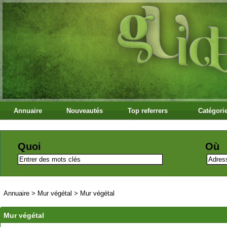
Annuaire
Nouveautés
Top referrers
Catégori
Quoi
Où
Annuaire
>
Mur végétal
>
Mur végétal
Mur végétal