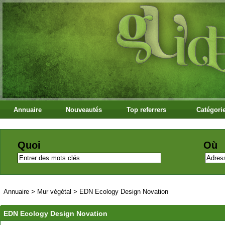
Annuaire
Nouveautés
Top referrers
Catégori
Quoi
Où
Annuaire
>
Mur végétal
>
EDN Ecology Design Novation
EDN Ecology Design Novation