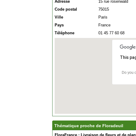
Adresse
15 rue rosenwald
Code postal
75015
Ville
Paris
Pays
France
Téléphone
01 45 77 60 68
This pa
Do you o
Thématique proche de Floradeuil
FloraFrance : Livraison de fleurs et de pla