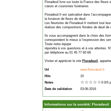
Floradeuil livre sur toute la France des fleurs 
cœurs et couronnes funéraires.
Floradeuil.fr est spécialisé dans l’accompagn
la livraison de fleurs de deuil.
Les fleuristes de Floradeuil.fr mettent tout leur
réaliser des compositions florales de deuil de q
Ils vous accompagnent dans le choix des forme
correspondent le mieux à l’expression des se
Toute notre équipe
répondra à vos questions et à vos attentes. N
par téléphone au 01 45 77 60 68.
Visiter et apprécier le site
Floradeuil
, apparte
Url
www.flora-deuil.fr
Hits
10
Notes
0.0/5 
Date de validation
03-06-2016
Informations sur la société: Floradeuil