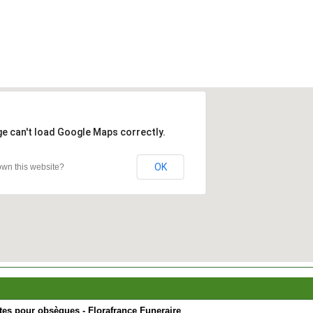
ge can't load Google Maps correctly.
OK
wn this website?
ntes pour obsèques - Florafrance Funeraire