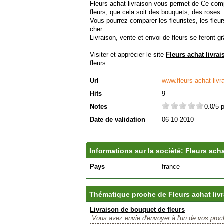
Fleurs achat livraison vous permet de Ce compa
fleurs, que cela soit des bouquets, des roses..
Vous pourrez comparer les fleuristes, les fleur
cher.
Livraison, vente et envoi de fleurs se feront g
Visiter et apprécier le site
Fleurs achat livrai
fleurs
Url
www.fleurs-achat-livra
Hits
9
Notes
0.0/5 
Date de validation
06-10-2010
Informations sur la société: Fleurs acha
Pays
france
Thématique proche de Fleurs achat liv
Livraison de bouquet de fleurs
Vous avez envie d'envoyer à l'un de vos proc