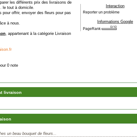
rer les différents prix des livraisons de
Interaction
. le tout à domicile.
s pour offrir, envoyer des fleurs pour pas
Reporter un problème
Informations Google
râce à nous.
PageRank
son
, appartenant à la catégorie
Livraison
ison.fr
pour 0 note
t livraison
raison
hes un beau bouquet de fleurs...