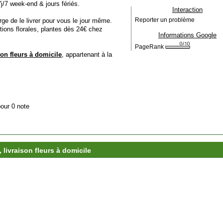
7j/7 week-end & jours fériés.
Interaction
rge de le livrer pour vous le jour même.
Reporter un problème
tions florales, plantes dès 24€ chez
Informations Google
PageRank
son fleurs à domicile
, appartenant à la
pour 0 note
 livraison fleurs à domicile