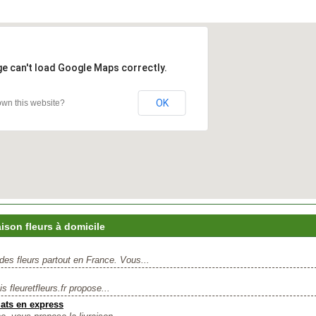
ge can't load Google Maps correctly.
OK
wn this website?
ison fleurs à domicile
s fleurs partout en France. Vous...
s fleuretfleurs.fr propose...
lats en express