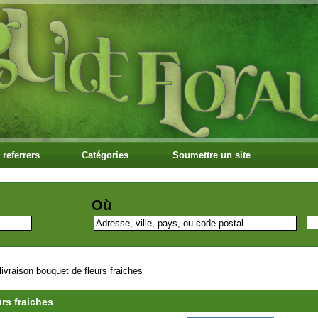
 referrers
Catégories
Soumettre un site
Où
 livraison bouquet de fleurs fraiches
urs fraiches