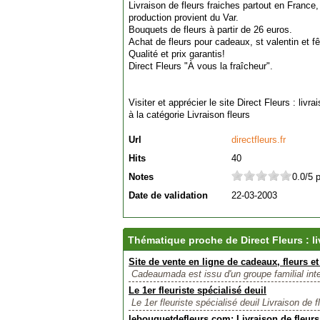
Livraison de fleurs fraiches partout en France
production provient du Var.
Bouquets de fleurs à partir de 26 euros.
Achat de fleurs pour cadeaux, st valentin et fê
Qualité et prix garantis!
Direct Fleurs "À vous la fraîcheur".
Visiter et apprécier le site Direct Fleurs : liv
à la catégorie
Livraison fleurs
Url
directfleurs.fr
Hits
40
Notes
0.0/5 
Date de validation
22-03-2003
Thématique proche de Direct Fleurs : li
Site de vente en ligne de cadeaux, fleurs e
Cadeaumada est issu d'un groupe familial inter
Le 1er fleuriste spécialisé deuil
Le 1er fleuriste spécialisé deuil Livraison de f
lebouquetdefleurs.com: Livraison de fleurs