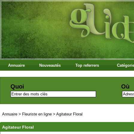
Annuaire
Nouveautés
Top referrers
Catégori
Quoi
Où
Annuaire
>
Fleuriste en ligne
>
Agitateur Floral
Agitateur Floral