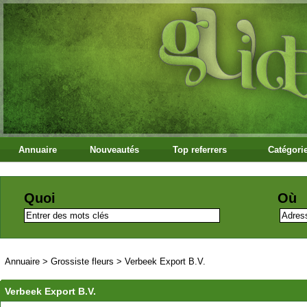
Annuaire
Nouveautés
Top referrers
Catégori
Quoi
Où
Annuaire
>
Grossiste fleurs
>
Verbeek Export B.V.
Verbeek Export B.V.