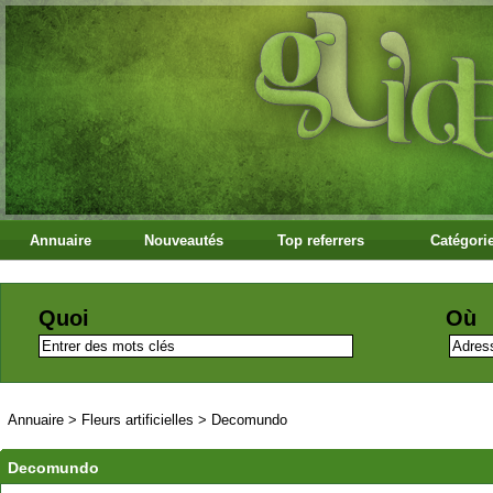
Annuaire
Nouveautés
Top referrers
Catégori
Quoi
Où
Annuaire
>
Fleurs artificielles
>
Decomundo
Decomundo