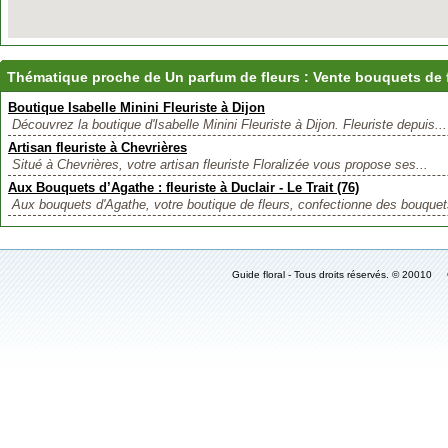
Thématique proche de Un parfum de fleurs : Vente bouquets de fl
Boutique Isabelle Minini Fleuriste à Dijon
Découvrez la boutique d'Isabelle Minini Fleuriste à Dijon. Fleuriste depuis...
Artisan fleuriste à Chevrières
Situé à Chevrières, votre artisan fleuriste Floralizée vous propose ses...
Aux Bouquets d’Agathe : fleuriste à Duclair - Le Trait (76)
Aux bouquets d'Agathe, votre boutique de fleurs, confectionne des bouquets
Guide floral - Tous droits réservés. © 2001