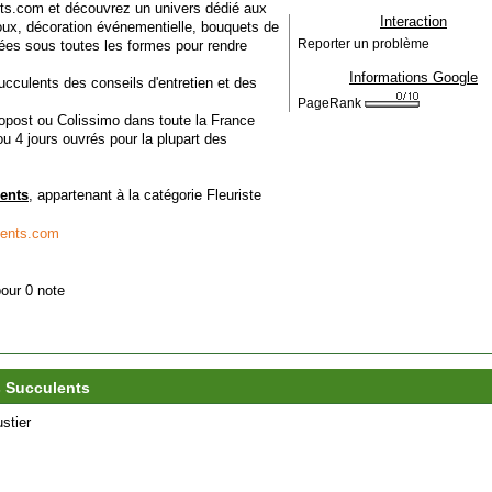
nts.com et découvrez un univers dédié aux
Interaction
oux, décoration événementielle, bouquets de
ées sous toutes les formes pour rendre
Reporter un problème
Informations Google
culents des conseils d'entretien et des
PageRank
nopost ou Colissimo dans toute la France
u 4 jours ouvrés pour la plupart des
ents
, appartenant à la catégorie
Fleuriste
lents.com
pour 0 note
s Succulents
stier