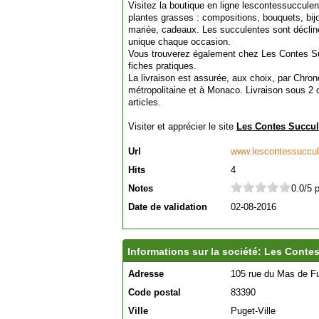
Visitez la boutique en ligne lescontessuccule
plantes grasses : compositions, bouquets, bij
mariée, cadeaux. Les succulentes sont déclin
unique chaque occasion.
Vous trouverez également chez Les Contes Suc
fiches pratiques.
La livraison est assurée, aux choix, par Chro
métropolitaine et à Monaco. Livraison sous 2 o
articles.
Visiter et apprécier le site
Les Contes Succul
Url
www.lescontessuccu
Hits
4
Notes
0.0/5 
Date de validation
02-08-2016
Informations sur la société: Les Conte
Adresse
105 rue du Mas de Fu
Code postal
83390
Ville
Puget-Ville