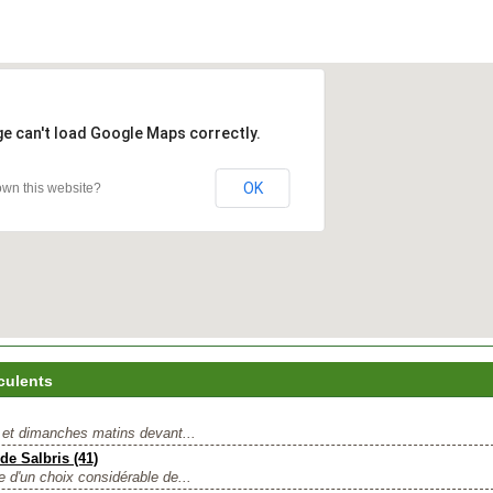
ge can't load Google Maps correctly.
OK
wn this website?
culents
s et dimanches matins devant...
de Salbris (41)
e d'un choix considérable de...