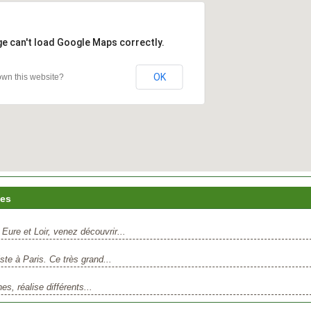
ge can't load Google Maps correctly.
OK
wn this website?
ues
 Eure et Loir, venez découvrir...
ste à Paris. Ce très grand...
es, réalise différents...