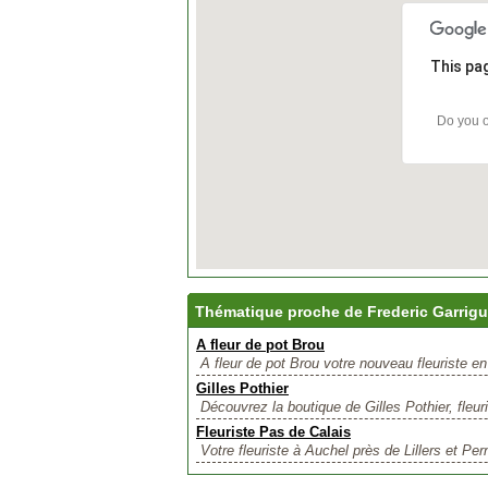
This pa
Do you o
Thématique proche de Frederic Garrig
A fleur de pot Brou
A fleur de pot Brou votre nouveau fleuriste en
Gilles Pothier
Découvrez la boutique de Gilles Pothier, fleuri
Fleuriste Pas de Calais
Votre fleuriste à Auchel près de Lillers et Pern