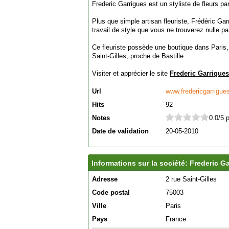
Frederic Garrigues est un styliste de fleurs par
Plus que simple artisan fleuriste, Frédéric Gar
travail de style que vous ne trouverez nulle par
Ce fleuriste possède une boutique dans Paris
Saint-Gilles, proche de Bastille.
Visiter et apprécier le site
Frederic Garrigues
Url
www.fredericgarrigue
Hits
92
Notes
0.0/5 
Date de validation
20-05-2010
Informations sur la société: Frederic G
Adresse
2 rue Saint-Gilles
Code postal
75003
Ville
Paris
Pays
France