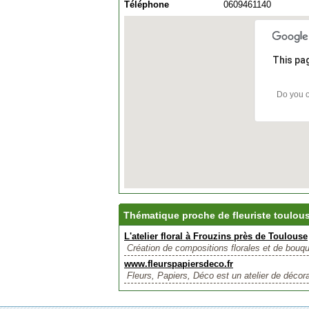
Téléphone
0609461140
This pa
Do you o
Thématique proche de fleuriste toulou
L'atelier floral à Frouzins près de Toulouse
Création de compositions florales et de bouquet
www.fleurspapiersdeco.fr
Fleurs, Papiers, Déco est un atelier de décorat