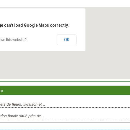
ge can't load Google Maps correctly.
OK
wn this website?
se
s de fleurs, livraison et...
ion florale situé près de...