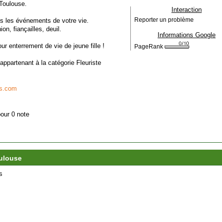
 Toulouse.
Interaction
ans les événements de votre vie.
Reporter un problème
n, fiançailles, deuil.
Informations Google
r enterrement de vie de jeune fille !
PageRank
 appartenant à la catégorie
Fleuriste
rs.com
pour 0 note
oulouse
s