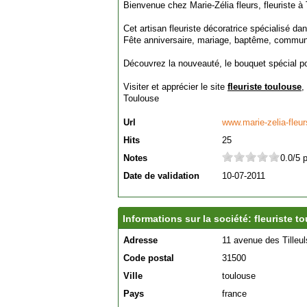
Bienvenue chez Marie-Zélia fleurs, fleuriste à
Cet artisan fleuriste décoratrice spécialisé d
Fête anniversaire, mariage, baptême, communio
Découvrez la nouveauté, le bouquet spécial pou
Visiter et apprécier le site
fleuriste toulouse
,
Toulouse
Url
www.marie-zelia-fleu
Hits
25
Notes
0.0/5 
Date de validation
10-07-2011
Informations sur la société: fleuriste t
Adresse
11 avenue des Tilleul
Code postal
31500
Ville
toulouse
Pays
france