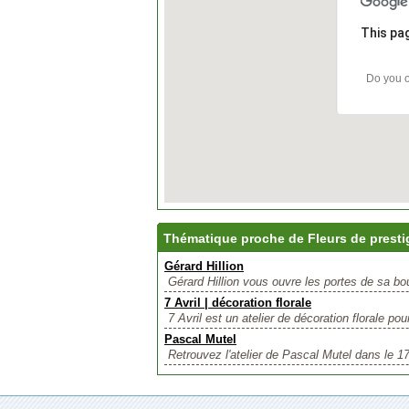
This pa
Do you o
Thématique proche de Fleurs de presti
Gérard Hillion
Gérard Hillion vous ouvre les portes de sa bou
7 Avril | décoration florale
7 Avril est un atelier de décoration florale po
Pascal Mutel
Retrouvez l'atelier de Pascal Mutel dans le 