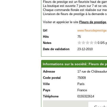
Fleurs de prestige est un fleuriste haut de ga
La boutique est ouverte 7 jours sur 7 et se veu
Chaque commande florale est réalisée sur me
Livraison de fleurs de prestige à la demande s
Visiter et apprécier le site
Fleurs de prestige
Url
www.fleursdeprestige.
Hits
75
Notes
0.0/5 
Date de validation
23-12-2010
Informations sur la société: Fleurs de p
Adresse
17 rue de Châteaudu
Code postal
75009
Ville
Paris
Pays
France
Téléphone
0155322614