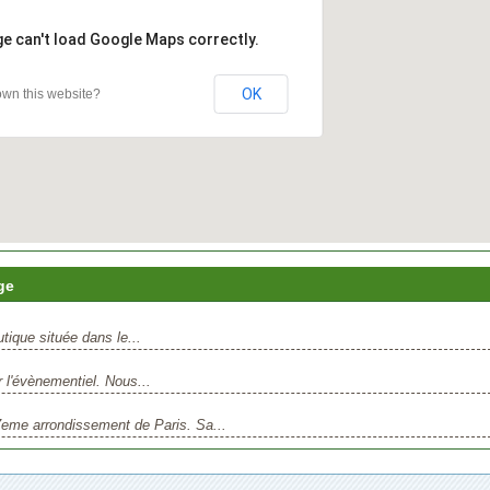
ge can't load Google Maps correctly.
OK
wn this website?
ge
tique située dans le...
ur l'évènementiel. Nous...
17eme arrondissement de Paris. Sa...