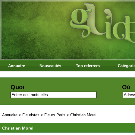
Annuaire
Nouveautés
Top referrers
Catégori
Quoi
Où
Annuaire
>
Fleuristes
>
Fleurs Paris
>
Christian Morel
Christian Morel